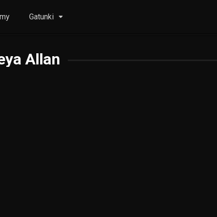
lmy
Gatunki
eya Allan