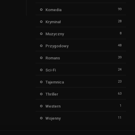
99
Komedia
28
Kryminał
8
Muzyczny
48
Przygodowy
39
Romans
24
Sci-Fi
23
Tajemnica
63
Thriller
1
Western
11
Wojenny