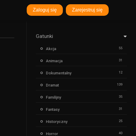
Zaloguj się
Zarejestruj się
Gatunki
55
Akcja
31
Animacja
12
Dokumentalny
139
Dramat
35
Familijny
31
Fantasy
25
Historyczny
40
Horror