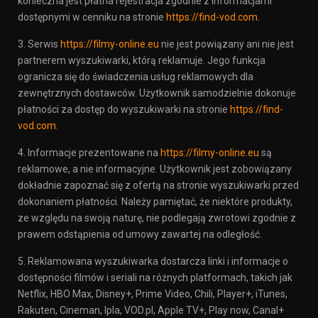
konieczna jest płatna rejestracja zgodnie z informacjami
dostępnymi w cenniku na stronie
https://find-vod.com
.
3. Serwis
https://filmy-online.eu
nie jest powiązany ani nie jest
partnerem wyszukiwarki, którą reklamuje. Jego funkcja
ogranicza się do świadczenia usług reklamowych dla
zewnętrznych dostawców. Użytkownik samodzielnie dokonuje
płatności za dostęp do wyszukiwarki na stronie
https://find-
vod.com
.
4. Informacje prezentowane na
https://filmy-online.eu
są
reklamowe, a nie informacyjne. Użytkownik jest zobowiązany
dokładnie zapoznać się z ofertą na stronie wyszukiwarki przed
dokonaniem płatności. Należy pamiętać, że niektóre produkty,
ze względu na swoją naturę, nie podlegają zwrotowi zgodnie z
prawem odstąpienia od umowy zawartej na odległość.
5. Reklamowana wyszukiwarka dostarcza linki i informacje o
dostępności filmów i seriali na różnych platformach, takich jak
Netflix, HBO Max, Disney+, Prime Video, Chili, Player+, iTunes,
Rakuten, Cineman, Ipla, VOD.pl, Apple TV+, Play now, Canal+