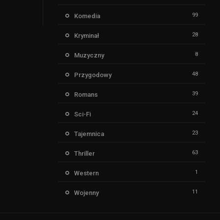
99
Komedia
28
Kryminał
8
Muzyczny
48
Przygodowy
39
Romans
24
Sci-Fi
23
Tajemnica
63
Thriller
1
Western
11
Wojenny