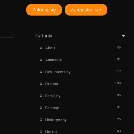
Zaloguj się
Zarejestruj się
Gatunki
55
Akcja
31
Animacja
12
Dokumentalny
139
Dramat
35
Familijny
31
Fantasy
25
Historyczny
40
Horror