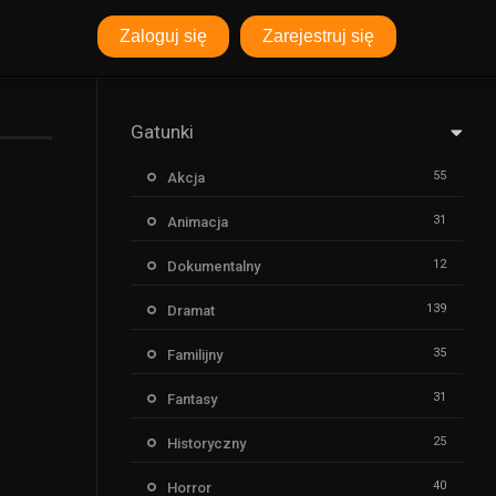
Zaloguj się
Zarejestruj się
Gatunki
55
Akcja
31
Animacja
12
Dokumentalny
139
Dramat
35
Familijny
31
Fantasy
25
Historyczny
40
Horror