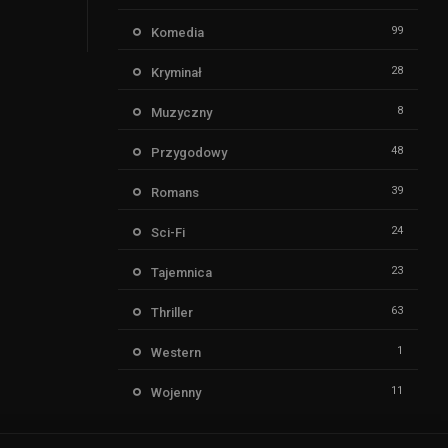
99
Komedia
28
Kryminał
8
Muzyczny
48
Przygodowy
39
Romans
24
Sci-Fi
23
Tajemnica
63
Thriller
1
Western
11
Wojenny