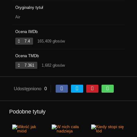
Oryginalny tytuł
Air
Ocena IMDb
7.4
165,409 głosów
Ocena TMDb
7.361
1,682 głosów
Udostępniono
0
Podobne tytuły