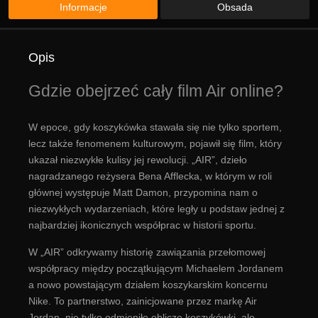
Informacje
Obsada
Opis
Gdzie obejrzeć cały film Air online?
W epoce, gdy koszykówka stawała się nie tylko sportem,
lecz także fenomenem kulturowym, pojawił się film, który
ukazał niezwykłe kulisy jej rewolucji. „AIR”, dzieło
nagradzanego reżysera Bena Afflecka, w którym w roli
głównej występuje Matt Damon, przypomina nam o
niezwykłych wydarzeniach, które legły u podstaw jednej z
najbardziej ikonicznych współprac w historii sportu.
W „AIR” odkrywamy historię zawiązania przełomowej
współpracy między początkującym Michaelem Jordanem
a nowo powstającym działem koszykarskim koncernu
Nike. To partnerstwo, zainicjowane przez markę Air
Jordan, nie tylko odmieniło oblicze koszykówki, ale