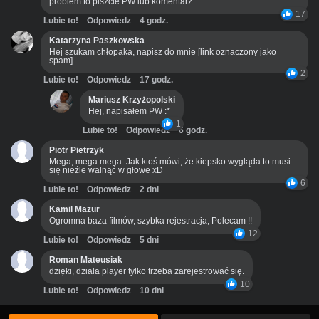
problem to piszcie PW lub komentarz
17
Lubie to!
Odpowiedz
4 godz.
Katarzyna Paszkowska
Hej szukam chłopaka, napisz do mnie [link oznaczony jako
spam]
2
Lubie to!
Odpowiedz
17 godz.
Mariusz Krzyżopolski
Hej, napisałem PW :*
1
Lubie to!
Odpowiedz
6 godz.
Piotr Pietrzyk
Mega, mega mega. Jak ktoś mówi, że kiepsko wygląda to musi
się nieźle walnąć w głowe xD
6
Lubie to!
Odpowiedz
2 dni
Kamil Mazur
Ogromna baza filmów, szybka rejestracja, Polecam !!
12
Lubie to!
Odpowiedz
5 dni
Roman Mateusiak
dzięki, działa player tylko trzeba zarejestrować się.
10
Lubie to!
Odpowiedz
10 dni