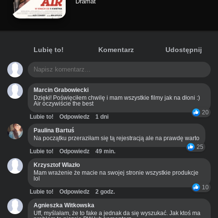
Dramat
Lubię to!
Komentarz
Udostępnij
Marcin Grabowiecki
Dzięki! Poświęciłem chwilę i mam wszystkie filmy jak na dłoni :)
Air oczywiście the best
20
Lubie to!
Odpowiedz
1 dni
Paulina Bartuś
Na początku przeraziłam się tą rejestracją ale na prawdę warto
25
Lubie to!
Odpowiedz
49 min.
Krzysztof Wlazło
Mam wrażenie że macie na swojej stronie wszystkie produkcje
lol
10
Lubie to!
Odpowiedz
2 godz.
Agnieszka Witkowska
Uff, myślałam, że to fake a jednak da się wyszukać. Jak ktoś ma