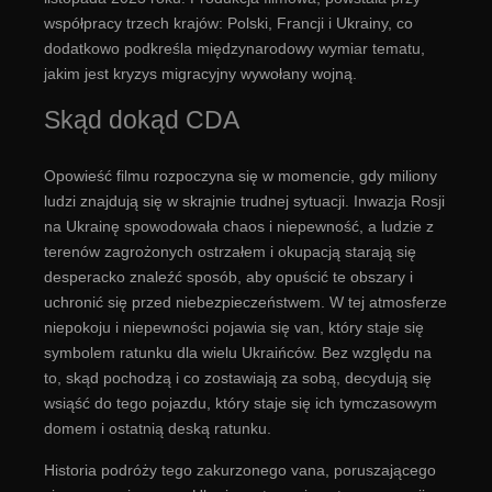
współpracy trzech krajów: Polski, Francji i Ukrainy, co
dodatkowo podkreśla międzynarodowy wymiar tematu,
jakim jest kryzys migracyjny wywołany wojną.
Skąd dokąd CDA
Opowieść filmu rozpoczyna się w momencie, gdy miliony
ludzi znajdują się w skrajnie trudnej sytuacji. Inwazja Rosji
na Ukrainę spowodowała chaos i niepewność, a ludzie z
terenów zagrożonych ostrzałem i okupacją starają się
desperacko znaleźć sposób, aby opuścić te obszary i
uchronić się przed niebezpieczeństwem. W tej atmosferze
niepokoju i niepewności pojawia się van, który staje się
symbolem ratunku dla wielu Ukraińców. Bez względu na
to, skąd pochodzą i co zostawiają za sobą, decydują się
wsiąść do tego pojazdu, który staje się ich tymczasowym
domem i ostatnią deską ratunku.
Historia podróży tego zakurzonego vana, poruszającego