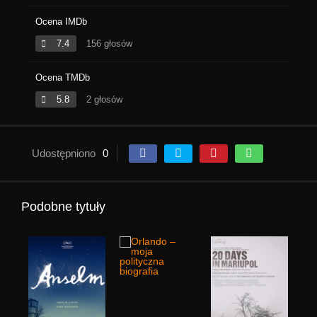
Ocena IMDb
7.4
156 głosów
Ocena TMDb
5.8
2 głosów
Udostępniono
0
Podobne tytuły