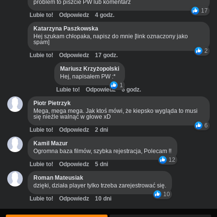
problem to piszcie PW lub komentarz
17
Lubie to!
Odpowiedz
4 godz.
Katarzyna Paszkowska
Hej szukam chłopaka, napisz do mnie [link oznaczony jako
spam]
2
Lubie to!
Odpowiedz
17 godz.
Mariusz Krzyżopolski
Hej, napisałem PW :*
1
Lubie to!
Odpowiedz
6 godz.
Piotr Pietrzyk
Mega, mega mega. Jak ktoś mówi, że kiepsko wygląda to musi
się nieźle walnąć w głowe xD
6
Lubie to!
Odpowiedz
2 dni
Kamil Mazur
Ogromna baza filmów, szybka rejestracja, Polecam !!
12
Lubie to!
Odpowiedz
5 dni
Roman Mateusiak
dzięki, działa player tylko trzeba zarejestrować się.
10
Lubie to!
Odpowiedz
10 dni