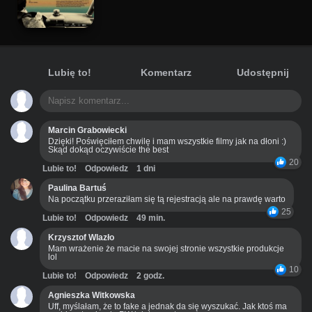
Lubię to!
Komentarz
Udostępnij
Marcin Grabowiecki
Dzięki! Poświęciłem chwilę i mam wszystkie filmy jak na dłoni :)
Skąd dokąd oczywiście the best
20
Lubie to!
Odpowiedz
1 dni
Paulina Bartuś
Na początku przeraziłam się tą rejestracją ale na prawdę warto
25
Lubie to!
Odpowiedz
49 min.
Krzysztof Wlazło
Mam wrażenie że macie na swojej stronie wszystkie produkcje
lol
10
Lubie to!
Odpowiedz
2 godz.
Agnieszka Witkowska
Uff, myślałam, że to fake a jednak da się wyszukać. Jak ktoś ma