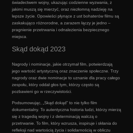
świadectwem wojny, ukazując codzienne wyzwania, z
jakimi muszą się mierzyć, oraz niezłomną nadzieję na
lepsze życie. Opowieści płynące z ust bohaterów filmu są
zaskakująco różnorodne, a zarazem łączy je jedno –
pragnienie przetrwania i odnalezienia bezpiecznego
miejsca.
Skąd dokąd 2023
Nagrody i nominacje, jakie otrzymał film, potwierdzają
jego wartość artystyczną oraz znaczenie społeczne. Trzy
nagrody oraz dwie nominacje to uznanie dla pracy całego
zespołu, który oddał głos tym, którzy często są
pozbawieni go w rzeczywistości.
Podsumowując, „Skąd dokąd” to nie tylko film
dokumentalny. To autentyczna historia ludzi, którzy mierzą
się z tragedią wojny i z determinacją walczą o
przetrwanie. To film, który wzrusza, inspiruje i skłania do
refleksji nad wartością życia i solidarnością w obliczu