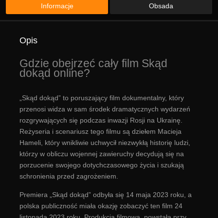
Informacje
Obsada
Opis
Gdzie obejrzeć cały film Skąd
dokąd online?
„Skąd dokąd” to poruszający film dokumentalny, który
przenosi widza w sam środek dramatycznych wydarzeń
rozgrywających się podczas inwazji Rosji na Ukrainę.
Reżyseria i scenariusz tego filmu są dziełem Macieja
Hameli, który wnikliwie uchwycił niezwykłą historię ludzi,
którzy w obliczu wojennej zawieruchy decydują się na
porzucenie swojego dotychczasowego życia i szukają
schronienia przed zagrożeniem.
Premiera „Skąd dokąd” odbyła się 14 maja 2023 roku, a
polska publiczność miała okazję zobaczyć ten film 24
listopada 2023 roku. Produkcja filmowa, powstała przy