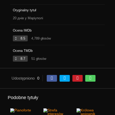
Oryginalny tytuł
20 днів у Маріуполі
Ocena IMDb
8.5
4,789 głosów
Ocena TMDb
8.7
51 głosów
Udostępniono
0
Podobne tytuły