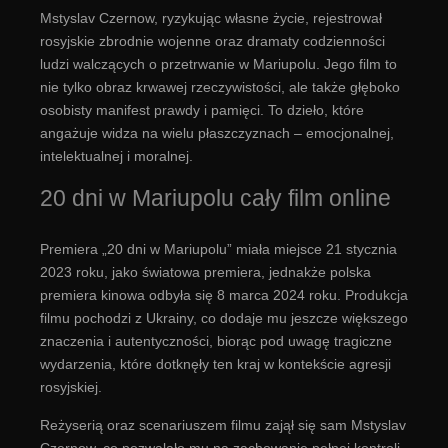
Mstyslav Czernow, ryzykując własne życie, rejestrował
rosyjskie zbrodnie wojenne oraz dramaty codzienności
ludzi walczących o przetrwanie w Mariupolu. Jego film to
nie tylko obraz krwawej rzeczywistości, ale także głęboko
osobisty manifest prawdy i pamięci. To dzieło, które
angażuje widza na wielu płaszczyznach – emocjonalnej,
intelektualnej i moralnej.
20 dni w Mariupolu cały film online
Premiera „20 dni w Mariupolu” miała miejsce 21 stycznia
2023 roku, jako światowa premiera, jednakże polska
premiera kinowa odbyła się 8 marca 2024 roku. Produkcja
filmu pochodzi z Ukrainy, co dodaje mu jeszcze większego
znaczenia i autentyczności, biorąc pod uwagę tragiczne
wydarzenia, które dotknęły ten kraj w kontekście agresji
rosyjskiej.
Reżyserią oraz scenariuszem filmu zajął się sam Mstyslav