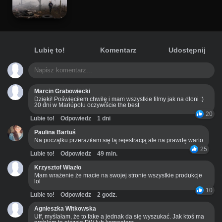
Lubię to!
Komentarz
Udostępnij
Marcin Grabowiecki
Dzięki! Poświęciłem chwilę i mam wszystkie filmy jak na dłoni :)
20 dni w Mariupolu oczywiście the best
20
Lubie to!
Odpowiedz
1 dni
Paulina Bartuś
Na początku przeraziłam się tą rejestracją ale na prawdę warto
25
Lubie to!
Odpowiedz
49 min.
Krzysztof Wlazło
Mam wrażenie że macie na swojej stronie wszystkie produkcje
lol
10
Lubie to!
Odpowiedz
2 godz.
Agnieszka Witkowska
Uff, myślałam, że to fake a jednak da się wyszukać. Jak ktoś ma