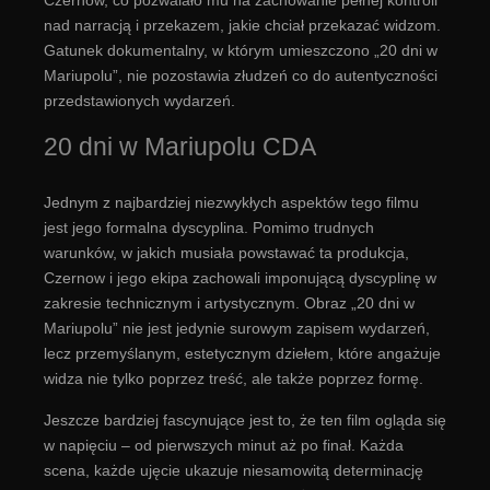
Czernow, co pozwalało mu na zachowanie pełnej kontroli
nad narracją i przekazem, jakie chciał przekazać widzom.
Gatunek dokumentalny, w którym umieszczono „20 dni w
Mariupolu”, nie pozostawia złudzeń co do autentyczności
przedstawionych wydarzeń.
20 dni w Mariupolu CDA
Jednym z najbardziej niezwykłych aspektów tego filmu
jest jego formalna dyscyplina. Pomimo trudnych
warunków, w jakich musiała powstawać ta produkcja,
Czernow i jego ekipa zachowali imponującą dyscyplinę w
zakresie technicznym i artystycznym. Obraz „20 dni w
Mariupolu” nie jest jedynie surowym zapisem wydarzeń,
lecz przemyślanym, estetycznym dziełem, które angażuje
widza nie tylko poprzez treść, ale także poprzez formę.
Jeszcze bardziej fascynujące jest to, że ten film ogląda się
w napięciu – od pierwszych minut aż po finał. Każda
scena, każde ujęcie ukazuje niesamowitą determinację