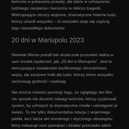
twórców w pokazaniu prawdy, ale także w uchwyceniu
ludzkiego cierpienia i heroizmu w obliczu tragedii.
Wstrząsające obrazy wojenne, dramatyczne historie ludzi,
którzy utracili wszystko – to wszystko staje się częścią
tego niezwykłego dokumentu.
20 dni w Mariupolu 2023
Niewiele filmów potrafi tak skutecznie przenieść widza w
sam środek wydarzeń, jak „20 dni w Mariupolu”. Jest to
wstrząsające świadectwo bezlitosnego okrucieństwa
wojny, ale zarazem hołd dla ludzi, którzy mimo wszystko
zachowują godność i nadzieję.
Nie można również pominąć tego, że oglądając ten film,
nie sposób nie docenić odwagi twórców, którzy ryzykowali
życiem, by uchwycić te dramatyczne chwile i udostępnić je
światu. To nie tylko dokumentalna relacja z wojennego
piekła, lecz także akt moralnego i etycznego obowiązku,
który nakazuje nam pamiętać i działać przeciwko takim