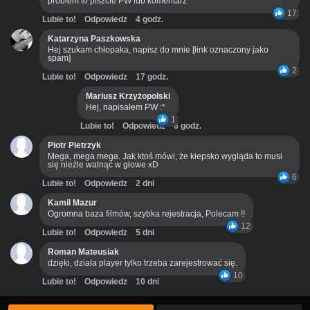
problem to piszcie PW lub komentarz
17
Lubie to!
Odpowiedz
4 godz.
Katarzyna Paszkowska
Hej szukam chłopaka, napisz do mnie [link oznaczony jako
spam]
2
Lubie to!
Odpowiedz
17 godz.
Mariusz Krzyżopolski
Hej, napisałem PW :*
1
Lubie to!
Odpowiedz
6 godz.
Piotr Pietrzyk
Mega, mega mega. Jak ktoś mówi, że kiepsko wygląda to musi
się nieźle walnąć w głowe xD
6
Lubie to!
Odpowiedz
2 dni
Kamil Mazur
Ogromna baza filmów, szybka rejestracja, Polecam !!
12
Lubie to!
Odpowiedz
5 dni
Roman Mateusiak
dzięki, działa player tylko trzeba zarejestrować się.
10
Lubie to!
Odpowiedz
10 dni