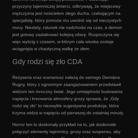
przyczyny tajemniczej śmierci, odkrywają, że miejscowy
mężczyzna jest nosicielem złego ducha, czekającym na
specjalistę, który pomoże mu uwolnić się od nieczystych
mocy. Niestety, ratunek nie nadchodzi na czas, a demon
jest gotowy zaatakować kolejną ofiarę. Rozpoczyna się
więc wyścig z czasem, w którym cała wioska zostaje
wciągnięta w chaotyczną walkę ze złem.
Gdy rodzi się zło CDA
Reżyseria oraz scenariusz należą do samego Demiána
Rugny, który z ogromnym zaangażowaniem przedstawił
widzom ten mroczny świat. Jego umiejętność budowania
napięcia i kreowania atmosfery grozy sprawia, że „Gdy
rodzi się zło” to niezwykle sugestywna produkcja, która
trzyma widza w napięciu od pierwszej do ostatniej minuty.
Horror ten to doskonały przykład na to, jak doskonale
połączyć elementy tajemnicy, grozy oraz suspensu, aby