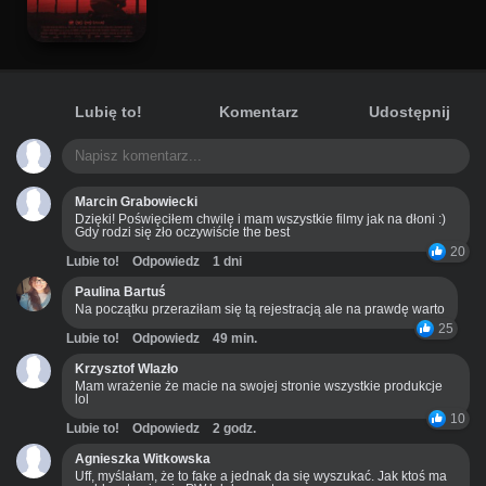
Lubię to!
Komentarz
Udostępnij
Marcin Grabowiecki
Dzięki! Poświęciłem chwilę i mam wszystkie filmy jak na dłoni :)
Gdy rodzi się zło oczywiście the best
20
Lubie to!
Odpowiedz
1 dni
Paulina Bartuś
Na początku przeraziłam się tą rejestracją ale na prawdę warto
25
Lubie to!
Odpowiedz
49 min.
Krzysztof Wlazło
Mam wrażenie że macie na swojej stronie wszystkie produkcje
lol
10
Lubie to!
Odpowiedz
2 godz.
Agnieszka Witkowska
Uff, myślałam, że to fake a jednak da się wyszukać. Jak ktoś ma