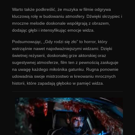
Warto także podkreślić, że muzyka w filmie odgrywa
kluczową rolę w budowaniu atmosfery. Dźwięki skrzypiec i
mroczne melodie doskonale współgrają z obrazem,
dodając głębi i intensyfikując emocje widza.
Podsumowując, „Gdy rodzi się zło” to horror, który
wstrząśnie nawet najodważniejszymi widzami. Dzięki
świetnej reżyserii, doskonałej grze aktorskiej oraz
sugestywnej atmosferze, film ten z pewnością zasługuje
na uwagę każdego miłośnika gatunku. Rugna ponownie
udowadnia swoje mistrzostwo w kreowaniu mrocznych
historii, które zapadają głęboko w pamięć widza.