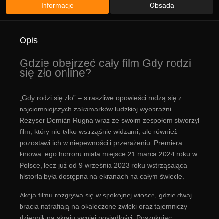
Informacje
Obsada
Opis
Gdzie obejrzeć cały film Gdy rodzi
się zło online?
„Gdy rodzi się zło” – straszliwe opowieści rodzą się z
najciemniejszych zakamarków ludzkiej wyobraźni.
Reżyser Demián Rugna wraz ze swoim zespołem stworzył
film, który nie tylko wstrząśnie widzami, ale również
pozostawi ich w niepewności i przerażeniu. Premiera
kinowa tego horroru miała miejsce 21 marca 2024 roku w
Polsce, lecz już od 9 września 2023 roku wstrząsająca
historia była dostępna na ekranach na całym świecie.
Akcja filmu rozgrywa się w spokojnej wiosce, gdzie dwaj
bracia natrafiają na okaleczone zwłoki oraz tajemniczy
dziennik na skraju swojej posiadłości. Poszukując