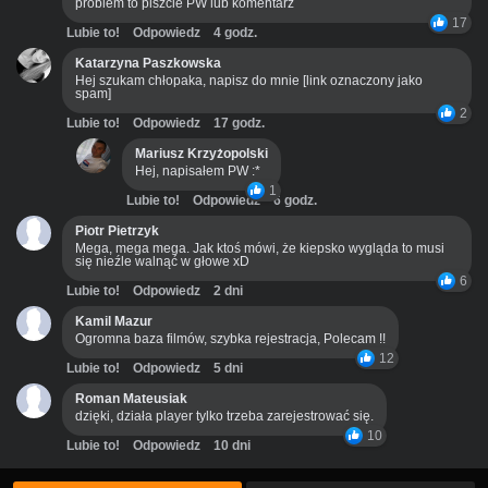
problem to piszcie PW lub komentarz
17
Lubie to!
Odpowiedz
4 godz.
Katarzyna Paszkowska
Hej szukam chłopaka, napisz do mnie [link oznaczony jako
spam]
2
Lubie to!
Odpowiedz
17 godz.
Mariusz Krzyżopolski
Hej, napisałem PW :*
1
Lubie to!
Odpowiedz
6 godz.
Piotr Pietrzyk
Mega, mega mega. Jak ktoś mówi, że kiepsko wygląda to musi
się nieźle walnąć w głowe xD
6
Lubie to!
Odpowiedz
2 dni
Kamil Mazur
Ogromna baza filmów, szybka rejestracja, Polecam !!
12
Lubie to!
Odpowiedz
5 dni
Roman Mateusiak
dzięki, działa player tylko trzeba zarejestrować się.
10
Lubie to!
Odpowiedz
10 dni