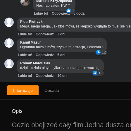
Mariusz Krzyżopolski
Hej, napisałem PW :*
1
Lubie to!
Odpowiedz
6 godz.
Piotr Pietrzyk
Mega, mega mega. Jak ktoś mówi, że kiepsko wygląda to musi się ni
Lubie to!
Odpowiedz
2 dni
Kamil Mazur
Ogromna baza filmów, szybka rejestracja, Polecam !!
12
Lubie to!
Odpowiedz
5 dni
Roman Mateusiak
dzięki, działa player tylko trzeba zarejestrować się.
10
Lubie to!
Odpowiedz
10 dni
Informacje
Obsada
Opis
Gdzie obejrzeć cały film Jedna dusza o