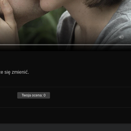
e się zmienić.
Twoja ocena:
0