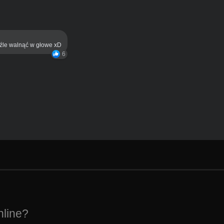
eźle walnąć w głowe xD
6
nline?