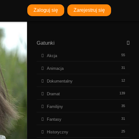
Zaloguj się
Zarejestruj się
Gatunki
55
Akcja
31
Animacja
12
Dokumentalny
139
Dramat
35
Familijny
31
Fantasy
25
Historyczny