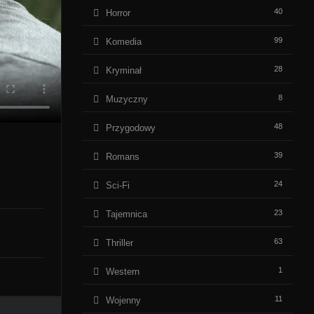
40
Horror
99
Komedia
28
Kryminał
8
Muzyczny
48
Przygodowy
39
Romans
24
Sci-Fi
23
Tajemnica
63
Thriller
1
Western
11
Wojenny