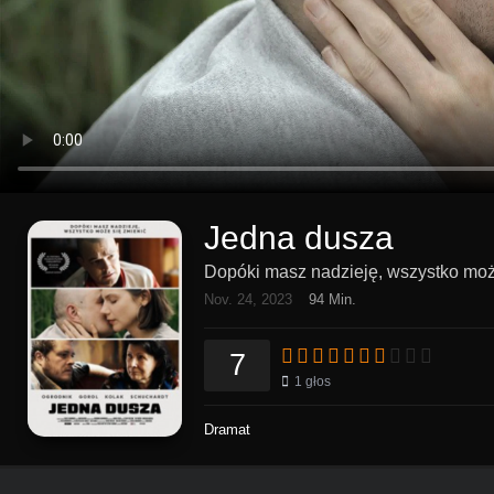
Jedna dusza
Dopóki masz nadzieję, wszystko moż
Nov. 24, 2023
94 Min.
7
1
głos
Dramat