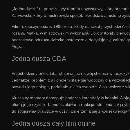
„Jedna dusza” to poruszający dramat obyczajowy, który przenosi n
Karwowski, który w mistrzowski sposób przedstawia historię życ
Film rozpoczyna się w 1990 roku, kiedy na świat przychodzi Aloj
różami. Matka, w mistrzowskim wykonaniu Doroty Kolak, pierwo
początkowo odrzuca dziecko, ostatecznie decyduje się zabrać go 
Alojza.
Jedna dusza CDA
Przechodzimy przez lata, obserwując rozwój chłopca w mężczyzn
Jednakże, problem z alkoholem staje się widoczny dla wszystkic
powodu jego nałogu, podobnie jak ich synowie. Alojz walczy z w
Kluczowy moment następuje podczas katastrofy w kopalni. Alojz,
ofiarą jego szykan. Ta nieoczekiwana reakcja odmienia całą sytu
do spojrzenia prawdzie w oczy i zmierzenia się z konsekwencja
Jedna dusza cały film online