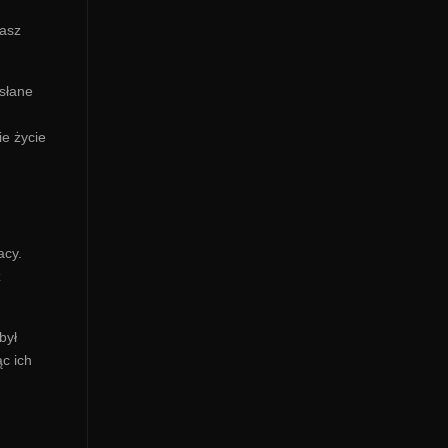
kasz
usłane
ie życie
acy.
z
był
ąc ich