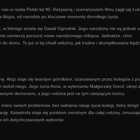
as w realia Polski lat 90. Reżyserią i scenariuszem filmu zajął się Łu
ia Alojza, od narodzin po kluczowe momenty dorosłego życia.
z, w którego wciela się Dawid Ogrodnik. Jego narodziny nie są jednak 
tnie zamierza porzucić nowo narodzonego chłopca. Jednakże, choć
do domu. To już w tej chwili widzimy, jak trudne i skomplikowane będz
ę. Alojz staje się twardym górnikiem, szanowanym przez kolegów z pr
h wokół niego. Jego żona Anna, w wykonaniu Małgorzaty Gorol, cierpi 
łasnymi demonami, a jego rodzina jest na tym cierpiącym końcu.
 mimo swoich problemów, bez wahania ratuje życie kolegi, który dotąd 
ację. Katastrofa staje się punktem zwrotnym dla całej rodziny, zmuszaj
mi ich dotychczasowych wyborów.