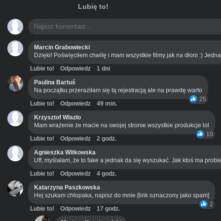
Lubię to!
Marcin Grabowiecki
Dzięki! Poświęciłem chwilę i mam wszystkie filmy jak na dłoni :) Jedn
Lubie to!
Odpowiedz
1 dni
Paulina Bartuś
Na początku przeraziłam się tą rejestracją ale na prawdę warto
25
Lubie to!
Odpowiedz
49 min.
Krzysztof Wlazło
Mam wrażenie że macie na swojej stronie wszystkie produkcje lol
10
Lubie to!
Odpowiedz
2 godz.
Agnieszka Witkowska
Uff, myślałam, że to fake a jednak da się wyszukać. Jak ktoś ma prob
Lubie to!
Odpowiedz
4 godz.
Katarzyna Paszkowska
Hej szukam chłopaka, napisz do mnie [link oznaczony jako spam]
2
Lubie to!
Odpowiedz
17 godz.