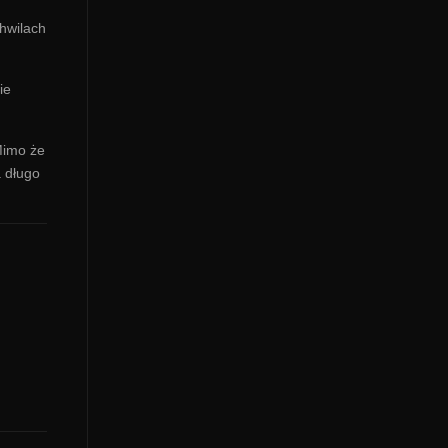
chwilach
ie
Mimo że
a długo