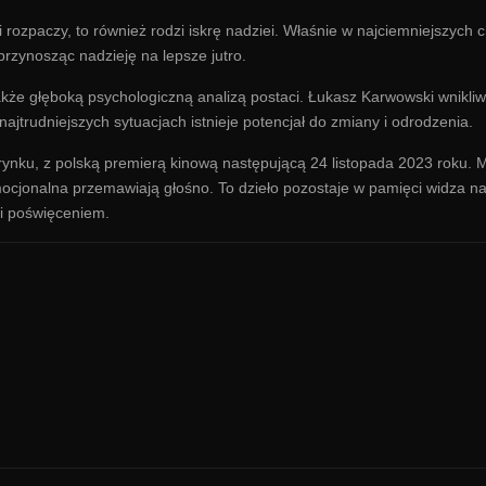
i rozpaczy, to również rodzi iskrę nadziei. Właśnie w najciemniejszych 
przynosząc nadzieję na lepsze jutro.
 także głęboką psychologiczną analizą postaci. Łukasz Karwowski wnikliw
ajtrudniejszych sytuacjach istnieje potencjał do zmiany i odrodzenia.
rynku, z polską premierą kinową następującą 24 listopada 2023 roku. 
emocjonalna przemawiają głośno. To dzieło pozostaje w pamięci widza n
ą i poświęceniem.