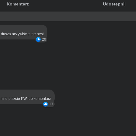
Komentarz
Udostępnij
a dusza oczywiście the best
20
lem to piszcie PW lub komentarz
17