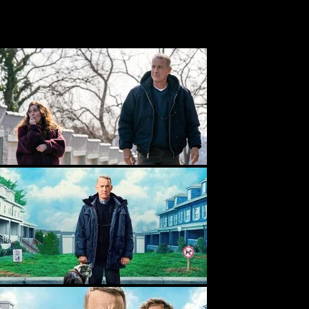
kinowych, spotkała się z entuzjastycznym przyjęciem widzów,
którzy pokochali postać Otta i jego pełną humoru przygodę z
sąsiadami.