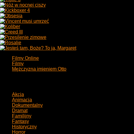
Filmy Online
Filmy
Mężczyzna imieniem Otto
Gatunki
Akcja
55
Animacja
31
Dokumentalny
12
Dramat
139
Familijny
35
Fantasy
31
Historyczny
25
Horror
40