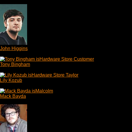
Sonya
John Higgins
Hardware Store Clerk
Tony Bingham
Hardware Store Customer
Lily Kozub
Hardware Store Taylor
Mack Bayda
Malcolm