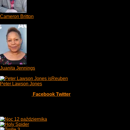
Cameron Britton
Jimmy
Juanita Jennings
Anita
Peter Lawson Jones
Reuben
Udostępniono
0
Facebook
Twitter
Podobne tytuły