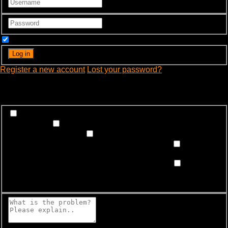
Remember Me
Register a new account
Lost your password?
What's happening?
Labeling problem
Wrong title or summary, or episode
out of order
Video Problem
Blurry, cuts out, or looks
strange in some way
Sound Problem
Hard to hear, not
matched with video, or missing in some parts
Subtitles
or captions problem
Missing, hard to read, not matched
with sound, misspellings, or poor translations
Buffering
or connection problem
Frequent rebuffering, playback
won't start, or other problem