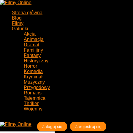
Strona główna
Blog
Filmy
Gatunki
Akcja
Animacja
Dramat
Familijny
Fantasy
Historyczny
Horror
Komedia
Kryminał
Muzyczny
Przygodowy
Romans
Tajemnica
Thriller
Wojenny
Zaloguj się
Zarejestruj się