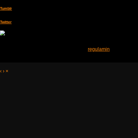
Tumblr
Twitter
Informacje zawarte na stronie mają charakter reklamowy.
Korzystając z serwisu akceptujesz nasz
regulamin
.
© 2024 Filmy Online. Wszelkie prawa zastrzeżone
‹
›
×