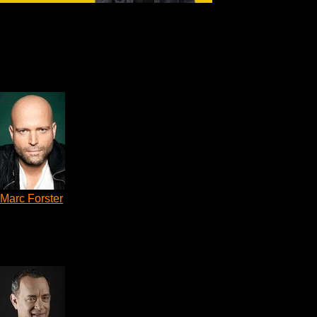
Oryginalny tytuł
A Man Called Otto
Ocena IMDb
7.5
156,345 głosów
Ocena TMDb
7.769
2,292 głosów
Reżyser
Marc Forster
Reżyser
Obsada