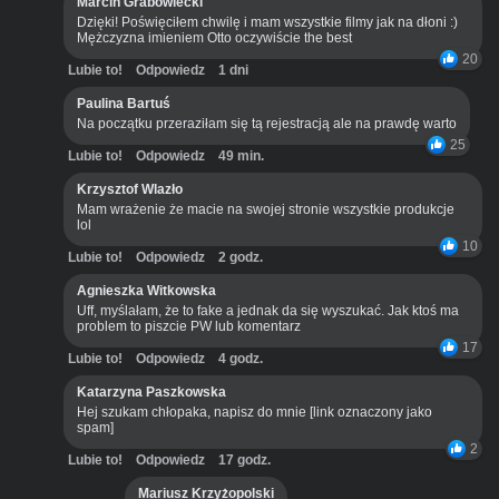
Marcin Grabowiecki
Dzięki! Poświęciłem chwilę i mam wszystkie filmy jak na dłoni :)
Mężczyzna imieniem Otto oczywiście the best
20
Lubie to!
Odpowiedz
1 dni
Paulina Bartuś
Na początku przeraziłam się tą rejestracją ale na prawdę warto
25
Lubie to!
Odpowiedz
49 min.
Krzysztof Wlazło
Mam wrażenie że macie na swojej stronie wszystkie produkcje
lol
10
Lubie to!
Odpowiedz
2 godz.
Agnieszka Witkowska
Uff, myślałam, że to fake a jednak da się wyszukać. Jak ktoś ma
problem to piszcie PW lub komentarz
17
Lubie to!
Odpowiedz
4 godz.
Katarzyna Paszkowska
Hej szukam chłopaka, napisz do mnie [link oznaczony jako
spam]
2
Lubie to!
Odpowiedz
17 godz.
Mariusz Krzyżopolski