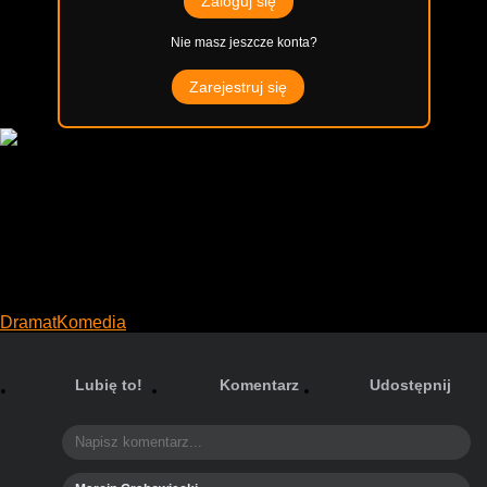
Zaloguj się
Nie masz jeszcze konta?
Zarejestruj się
Mężczyzna imieniem Otto
Oto Otto, największy zrzęda świata
Dec. 28, 2022
Sweden
126
Min.
PG-13
Twoja ocena:
0
6
1
głos
Dramat
Komedia
Lubię to!
Komentarz
Udostępnij