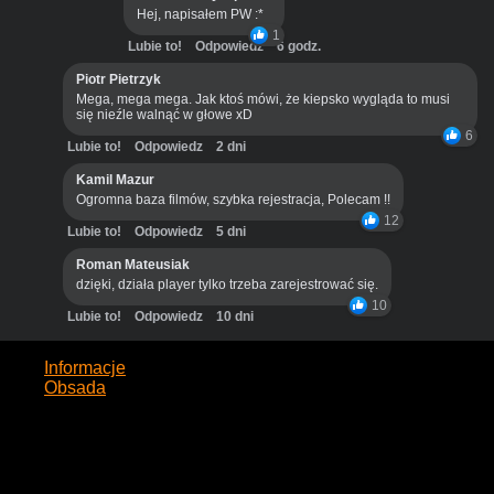
Hej, napisałem PW :*
1
Lubie to!
Odpowiedz
6 godz.
Piotr Pietrzyk
Mega, mega mega. Jak ktoś mówi, że kiepsko wygląda to musi
się nieźle walnąć w głowe xD
6
Lubie to!
Odpowiedz
2 dni
Kamil Mazur
Ogromna baza filmów, szybka rejestracja, Polecam !!
12
Lubie to!
Odpowiedz
5 dni
Roman Mateusiak
dzięki, działa player tylko trzeba zarejestrować się.
10
Lubie to!
Odpowiedz
10 dni
Informacje
Obsada
Opis
Gdzie obejrzeć cały film Mężczyzna